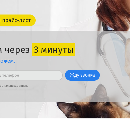
 прайс-лист
м через
3 минуты
можем.
рсональных данных