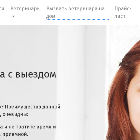
ги
Ветеринары
Вызвать ветеринара на
Прайс-
дом
лист
а с выездом
у? Преимущества данной
, очевидны:
а и не тратите время и
в приемной.