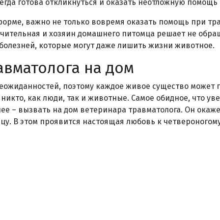
егда готова откликнуться и оказать неотложную помощ
орме, важно не только вовремя оказать помощь при тра
ачительная и хозяин домашнего питомца решает не обра
болезней, которые могут даже лишить жизни животное.
авматолога на дом
еожиданностей, поэтому каждое живое существо может 
н никто, как люди, так и животные. Самое обидное, что у
ее – вызвать на дом ветеринара травматолога. Он окаж
цу. В этом проявится настоящая любовь к четвероногому