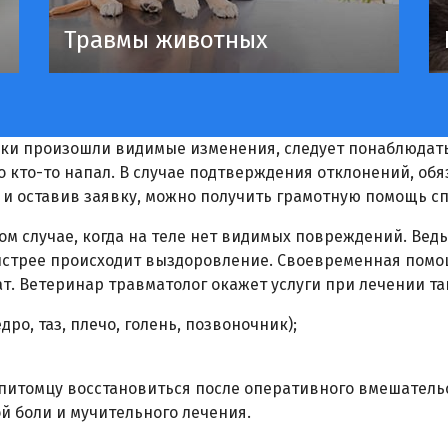
Травмы животных
аки произошли видимые изменения, следует понаблюдать 
го кто-то напал. В случае подтверждения отклонений, обя
, и оставив заявку, можно получить грамотную помощь с
м случае, когда на теле нет видимых повреждений. Ведь
ыстрее происходит выздоровление. Своевременная помо
т. Ветеринар травматолог окажет услуги при лечении та
ро, таз, плечо, голень, позвоночник);
 питомцу восстановиться после оперативного вмешательс
ой боли и мучительного лечения.