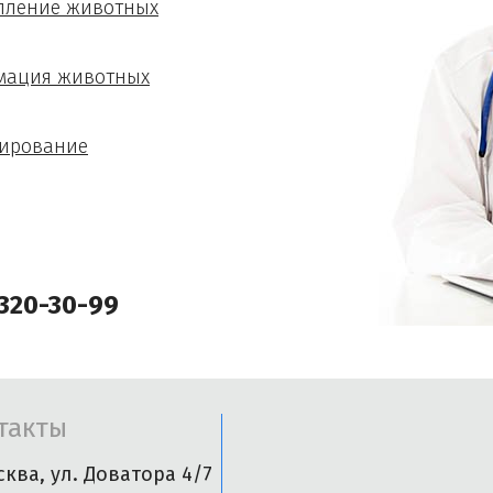
пление животных
мация животных
ирование
 320-30-99
такты
сква, ул. Доватора 4/7